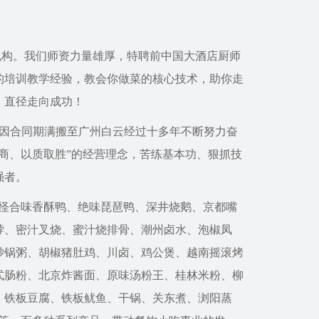
构。我们师资力量雄厚，特聘前中国大酒店厨师
的培训教学经验，教会你做菜的核心技术，助你走
，直径走向成功！
后因合同期满搬至广州白云经过十多年不断努力奋
商、以质取胜”的经营理念，苦练基本功、狠抓技
强者。
、怪合味香酥鸭、绝味琵琶鸭、深井烧鹅、京都嘴
脖、密汁叉烧、蜜汁烧排骨、潮州卤水、泡椒凤
砂锅粥、胡椒猪肚鸡、川卤、鸡公煲、越南摇滚烤
式肠粉、北京炸酱面、原味汤粉王、桂林米粉、柳
、铁板豆腐、铁板鱿鱼、干锅、关东煮、浏阳蒸