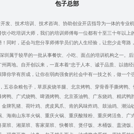
包子总部
发、技术培训、技术咨询、协助创业开店指导为一体的专业机
餐饮小吃培训大师，我们的培训师傅每一位都有十至三十年以上
膀！同时，还会与您分享师傅学员们的人生经验，让您少走弯路
，在深圳属于较早的一批从事餐饮、小吃、面点的培训机构之一。
广州两地。自开创以来，一直本着“忠于人本、诚于品质、以德经
保障你学有所成，让你在弱肉强食的社会中有一技之长，做一个
鹅，五谷杂粮包子，草原炭烧羊腿、北京烤鸭、穿骨香手撕烤鸭
爆烤鸭、广式烧鸭、啤酒烤鸭、北京茶油鸭、广东烧鸡、精武鸭
、金牌乳猪、荷叶鸡、虎皮凤爪、肯的风味炸鸡、鼓油鸡、潮汕
锅、海南山东羊火锅、重庆火锅、重庆酸辣粉、重庆烤活鱼、广
粤菜班、湘菜班、客家菜班、快餐班、煲仔饭、木桶饭、盖浇饭